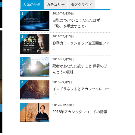
人気の記事
カテゴリー
タグクラウド
1
2016年9月30日
自殺について-こうだったはず・
「恥」を手放すこと-
2
2018年5月13日
弥勒力ワ－クショップ全国開催ツア
－
3
2016年1月26日
死者があなたに託すこと-供養のほ
んとうの意味-
4
2015年9月2日
インドラネットとアカシックレコー
ド
5
2017年12月31日
2018年アカシックレコ－ドの情報