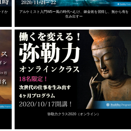
2020年11月2日
ードか
アルケミスト入門WSー風の時代へむけ、錬金術を習得し、無から有を
生み出すー
最新スクール情報
2020年8月22日
弥勒力クラス2020（オンライン）