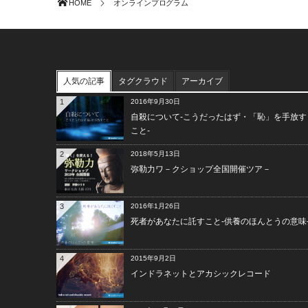
HOME
オンラインプログラム
人気の記事
タグクラウド
アーカイブ
1
2016年9月30日
自殺について-こうだったはず・「恥」を手放す
こと-
2
2018年5月13日
弥勒力ワ－クショップ全国開催ツア－
3
2016年1月26日
死者があなたに託すこと-供養のほんとうの意味
4
2015年9月2日
インドラネットとアカシックレコード