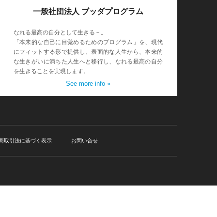
一般社団法人 ブッダプログラム
なれる最高の自分として生きる－。
「本来的な自己に目覚めるためのプログラム」を、現代
にフィットする形で提供し、表面的な人生から、本来的
な生きがいに満ちた人生へと移行し、なれる最高の自分
を生きることを実現します。
See more info »
商取引法に基づく表示
お問い合せ