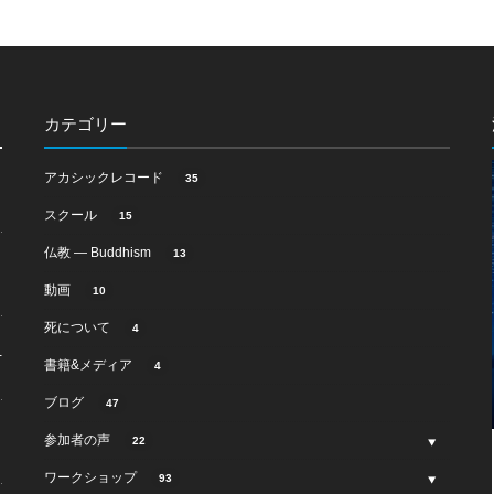
カテゴリー
アカシックレコード
35
スクール
15
仏教 ― Buddhism
13
動画
10
死について
4
-
書籍&メディア
4
ブログ
47
参加者の声
22
ワークショップ
93