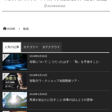
2015年9月30日
HOME
動画
人気の記事
カテゴリー
タグクラウド
1
2016年9月30日
自殺について-こうだったはず・「恥」を手放すこと-
2
2018年5月13日
弥勒力ワ－クショップ全国開催ツア－
3
2016年1月26日
死者があなたに託すこと-供養のほんとうの意味-