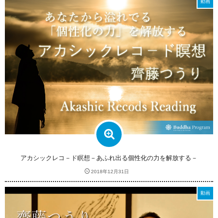
動画
アカシックレコ－ド瞑想－あふれ出る個性化の力を解放する－
2018年12月31日
動画