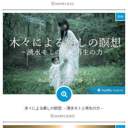
2020年1月1日
動画
木々による癒しの瞑想 －湧水モミと再生の力－
2019年1月20日