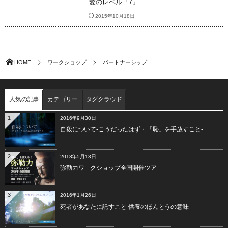
愛のレベル「7」
2015年10月18日
HOME
ワークショップ
パートナーシップ
人気の記事
カテゴリー
タグクラウド
1
2016年9月30日
自殺について-こうだったはず・「恥」を手放すこと-
2
2018年5月13日
弥勒力ワ－クショップ全国開催ツア－
3
2016年1月26日
死者があなたに託すこと-供養のほんとうの意味-