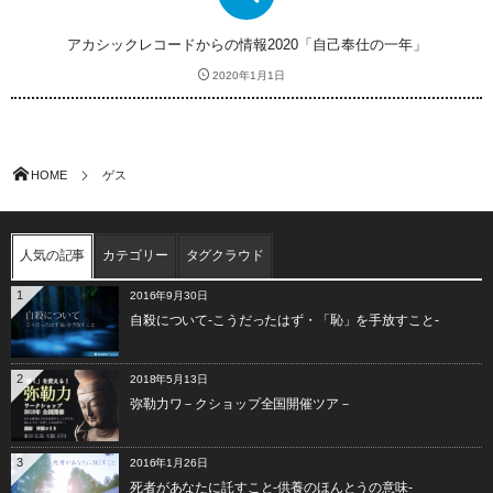
アカシックレコードからの情報2020「自己奉仕の一年」
2020年1月1日
HOME
ゲス
人気の記事
カテゴリー
タグクラウド
1
2016年9月30日
自殺について-こうだったはず・「恥」を手放すこと-
2
2018年5月13日
弥勒力ワ－クショップ全国開催ツア－
3
2016年1月26日
死者があなたに託すこと-供養のほんとうの意味-