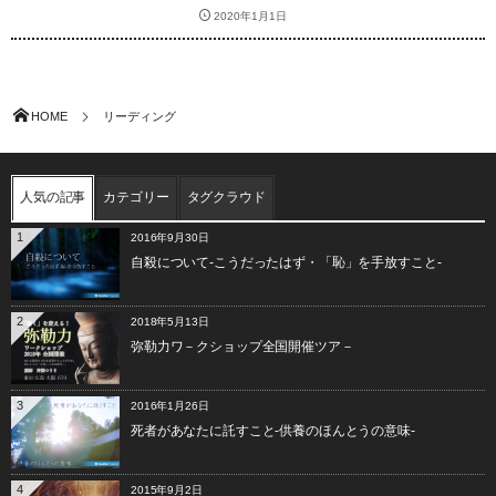
2020年1月1日
HOME
リーディング
人気の記事
カテゴリー
タグクラウド
1
2016年9月30日
自殺について-こうだったはず・「恥」を手放すこと-
2
2018年5月13日
弥勒力ワ－クショップ全国開催ツア－
3
2016年1月26日
死者があなたに託すこと-供養のほんとうの意味-
4
2015年9月2日