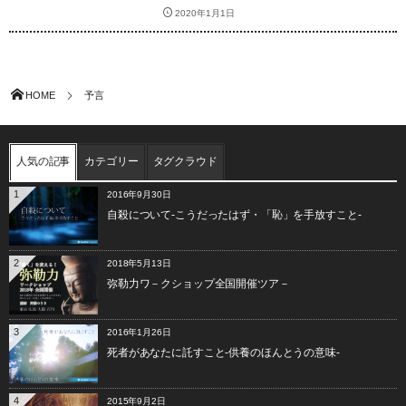
2020年1月1日
HOME
予言
人気の記事
カテゴリー
タグクラウド
1
2016年9月30日
自殺について-こうだったはず・「恥」を手放すこと-
2
2018年5月13日
弥勒力ワ－クショップ全国開催ツア－
3
2016年1月26日
死者があなたに託すこと-供養のほんとうの意味-
4
2015年9月2日