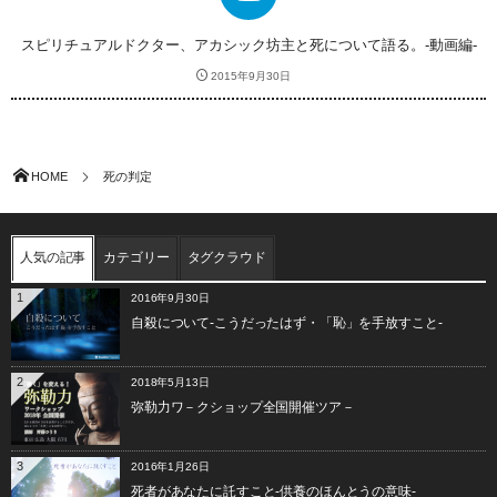
スピリチュアルドクター、アカシック坊主と死について語る。-動画編-
2015年9月30日
HOME
死の判定
人気の記事
カテゴリー
タグクラウド
1
2016年9月30日
自殺について-こうだったはず・「恥」を手放すこと-
2
2018年5月13日
弥勒力ワ－クショップ全国開催ツア－
3
2016年1月26日
死者があなたに託すこと-供養のほんとうの意味-