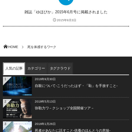
雑誌「ゆほびか」2015年6月号に掲載されました
2015年9月3日
HOME
死を体感するワーク
人気の記事
カテゴリー
タグクラウド
1
2016年9月30日
自殺について-こうだったはず・「恥」を手放すこと-
2
2018年5月13日
弥勒力ワ－クショップ全国開催ツア－
3
2016年1月26日
死者があなたに託すこと-供養のほんとうの意味-