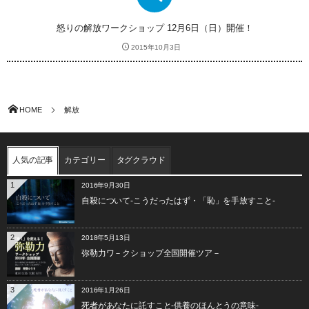
怒りの解放ワークショップ 12月6日（日）開催！
2015年10月3日
HOME
解放
人気の記事
カテゴリー
タグクラウド
1
2016年9月30日
自殺について-こうだったはず・「恥」を手放すこと-
2
2018年5月13日
弥勒力ワ－クショップ全国開催ツア－
3
2016年1月26日
死者があなたに託すこと-供養のほんとうの意味-