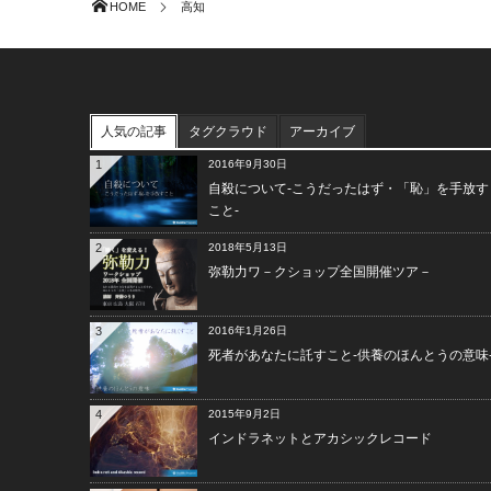
HOME
高知
人気の記事
タグクラウド
アーカイブ
1
2016年9月30日
自殺について-こうだったはず・「恥」を手放す
こと-
2
2018年5月13日
弥勒力ワ－クショップ全国開催ツア－
3
2016年1月26日
死者があなたに託すこと-供養のほんとうの意味
4
2015年9月2日
インドラネットとアカシックレコード