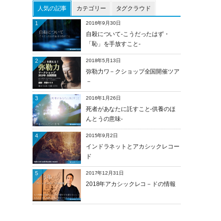
人気の記事
カテゴリー
タグクラウド
1
2016年9月30日
自殺について-こうだったはず・
「恥」を手放すこと-
2
2018年5月13日
弥勒力ワ－クショップ全国開催ツア
－
3
2016年1月26日
死者があなたに託すこと-供養のほ
んとうの意味-
4
2015年9月2日
インドラネットとアカシックレコー
ド
5
2017年12月31日
2018年アカシックレコ－ドの情報