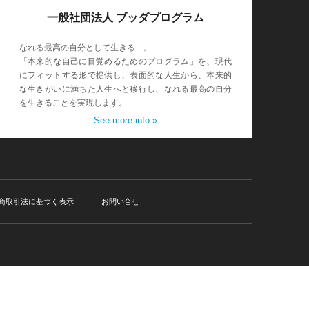
一般社団法人 ブッダプログラム
なれる最高の自分として生きる－。
「本来的な自己に目覚めるためのプログラム」を、現代
にフィットする形で提供し、表面的な人生から、本来的
な生きがいに満ちた人生へと移行し、なれる最高の自分
を生きることを実現します。
See more info »
商取引法に基づく表示
お問い合せ