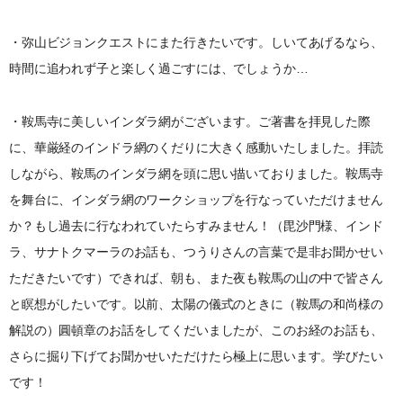
・弥山ビジョンクエストにまた行きたいです。しいてあげるなら、
時間に追われず子と楽しく過ごすには、でしょうか…
・鞍馬寺に美しいインダラ網がございます。ご著書を拝見した際
に、華厳経のインドラ網のくだりに大きく感動いたしました。拝読
しながら、鞍馬のインダラ網を頭に思い描いておりました。鞍馬寺
を舞台に、インダラ網のワークショップを行なっていただけません
か？もし過去に行なわれていたらすみません！（毘沙門様、インド
ラ、サナトクマーラのお話も、つうりさんの言葉で是非お聞かせい
ただきたいです）できれば、朝も、また夜も鞍馬の山の中で皆さん
と瞑想がしたいです。以前、太陽の儀式のときに（鞍馬の和尚様の
解説の）圓頓章のお話をしてくだいましたが、このお経のお話も、
さらに掘り下げてお聞かせいただけたら極上に思います。学びたい
です！