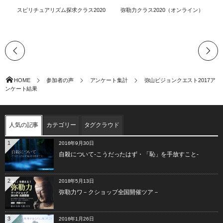
スピリチュアリズム探求クラス2020
弥勒力クラス2020（オンライン）
HOME
参加者の声
アンケート集計
弥山ビジョンクエスト2017ア
ンケート結果
人気の記事
カテゴリー
タグクラウド
1
2016年9月30日
自殺について-こうだったはず・「恥」を手放すこと-
2
2018年5月13日
弥勒力ワ－クショップ全国開催ツア－
3
2016年1月26日