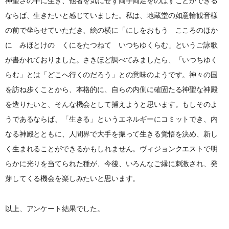
神聖さの中に生き、他者を気にせず両手両足をのばすことができる
ならば、生きたいと感じていました。私は、地蔵堂の如意輪観音様
の前で坐らせていただき、絵の横に「にしをおもう こころのほか
に みほとけの くにをたつねて いつちゆくらむ」というご詠歌
が書かれておりました。さきほど調べてみましたら、「いつちゆく
らむ」とは「どこへ行くのだろう」との意味のようです。神々の国
を訪ね歩くことから、本格的に、自らの内側に確固たる神聖な神殿
を造りたいと、そんな機会として捕えようと思います。もしそのよ
うであるならば、「生きる」というエネルギーにコミットでき、内
なる神殿とともに、人間界で大手を振って生きる覚悟を決め、新し
く生まれることができるかもしれません。ヴィジョンクエストで明
らかに光りを当てられた種が、今後、いろんなご縁に刺激され、発
芽してくる機会を楽しみたいと思います。
以上、アンケート結果でした。