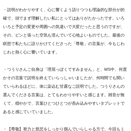
・説明がわかりやすく、心に響くよう語りつつも理論的な部分が的
確で、頭でまず理解したい私にとってはありがたかったです。いろ
いろと予定の変更や周囲への気遣いで大変だったと思うのですが、
その、ピンと張った空気も澄んでいて心地よいものでした。最後の
瞑想で私たちに語りかけてくださった「尊敬」の言葉が、今もじわ
じわと熱く心に響いています。
・つうりさんご自身は「理屈っぽくてすみません」と、WS中、何度
かその言葉で説明を終えていらっしゃいましたが、何時間でも聞い
ていられるほどに、体に染込む甘露なご説明でした。つうりさんの
選んでくださる言葉は、とてもわかりやすいと感じます。雑音が無
くて、穏やかで、言葉ひとつひとつが呑み込みやすいタブレットで
あると感じていていました。
・【尊敬】努力と慈悲をしっかり掴んでいらしゃる方で、今回もミ