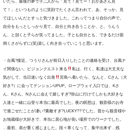
いたら、最後の夢で子二人から「見て！見てー！おかあさん見
て！」といつものように笑顔でたくさん言われて、あ、そっか。見
てほしいんだとすっと気づきました。これってつまり自分の声で。
自分をもっとしっかり見て、自分と向き合うことか、と。うんう
ん、と頷くと子らが笑ってました。子とも自分とも、できるだけ面
倒くさがらずに(笑)楽しく向き合っていこうと思います。
・台風?接近、つうりさんが前日入りしたことの連絡を受け、台風ナ
イ関係ない。ビジョンクエスト来る
私は、行く。私達は大丈夫な
気がして、当日迷いなく出発
宮島へ着いたら、なんと、Cさん（大
好き?）に会ってテンションUPUP。ロープウェイ入口では、Kさ
ん、Kさん、Nさんに会えて嬉しすぎ?弥山に行けてしかも大好きな
人達と一緒に山登り本当に最高でした。夜の瞑想は、観音様のお寺
で過ごせたことが凄い?素敵すぎ?LUCKY??でした。昔から観音様や
お地蔵様が大好きで、本当に居心地が良い場所でのワークでした。
…最初、肩が重く感じました。段々寒くなって、集中出来ず…残