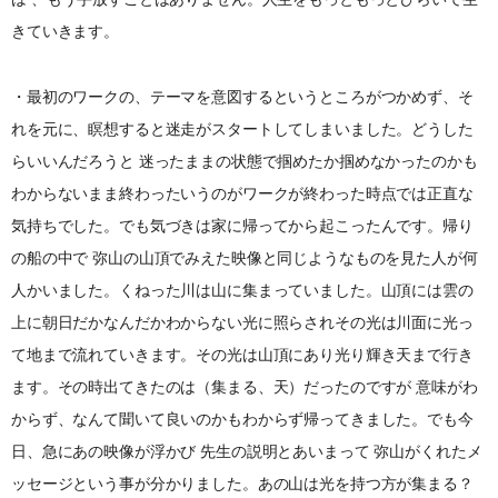
きていきます。
・最初のワークの、テーマを意図するというところがつかめず、そ
れを元に、瞑想すると迷走がスタートしてしまいました。どうした
らいいんだろうと 迷ったままの状態で掴めたか掴めなかったのかも
わからないまま終わったいうのがワークが終わった時点では正直な
気持ちでした。でも気づきは家に帰ってから起こったんです。帰り
の船の中で 弥山の山頂でみえた映像と同じようなものを見た人が何
人かいました。くねった川は山に集まっていました。山頂には雲の
上に朝日だかなんだかわからない光に照らされその光は川面に光っ
て地まで流れていきます。その光は山頂にあり光り輝き天まで行き
ます。その時出てきたのは（集まる、天）だったのですが 意味がわ
からず、なんて聞いて良いのかもわからず帰ってきました。でも今
日、急にあの映像が浮かび 先生の説明とあいまって 弥山がくれたメ
ッセージという事が分かりました。あの山は光を持つ方が集まる？