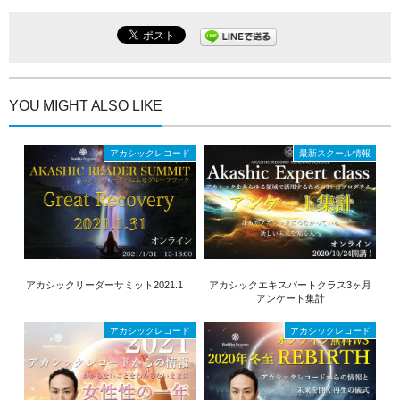
e
す
e
r
る
+
で
に
で
共
は
共
有
ク
有
(
リ
(
新
ッ
新
し
ク
し
い
し
い
ウ
て
ウ
YOU MIGHT ALSO LIKE
ィ
く
ィ
ン
だ
ン
ド
さ
ド
ウ
い
ウ
アカシックレコード
最新スクール情報
で
(
で
開
新
開
き
し
き
ま
い
ま
す
ウ
す
)
ィ
)
ン
ド
ウ
で
開
き
ま
アカシックリーダーサミット2021.1
アカシックエキスパートクラス3ヶ月
す
アンケート集計
)
アカシックレコード
アカシックレコード