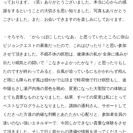
っております。（笑）ありがとうございました。本当に心からの感
謝をするということの大切さを思い知りました。写真もありがとう
ございました。また、お会いできますのを楽しみにしております。
・そろそろ、「からっぽに したいなあ」 と思っていたところに弥山
ビジョンクエストの募集だったので、これはぴったり！と思い参加
させて頂きました。不眠不休の瞑想は、健康体の私が 全身に痛みが
出たり眠気との闘いで「こなきゃよかったかな？」と思ったりもし
たのですが終わってみると、台風が迫っているにもかかわらず殆ん
ど雨にも降られず風は穏やかで山頂まで軽荷物で行け瞑想もし、途
中陽もさし瀬戸内海の景色を眺め、変更になった大聖院での体験は
とても貴重なものとなりました。結果、すべての変更は私にとって
ベストなプログラムとなりました。講師の通利さん、サポートして
くださった方達の的確な判断とあたたかい心配りと、参加者全員の
迷いのない強いエネルギーで、今回しかできない貴重な体験をさせ
て頂きました。そして行く前からの準備や情報を送ってくださった