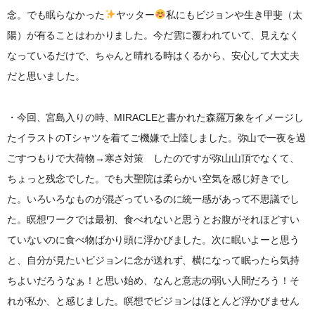
念。でも眠らなかった
ヤッター
私にもビジョンや生き甲斐（太
陽）が有ることはわかりました。今だ雲に覆われていて、見えなく
なっているだけで、ちゃんと晴れる時はくるから、安心して大丈夫
だと思いました。
・今回、宮島入りの時、MIRACLEと書かれた森羅万象をイメージし
たイラストのTシャツを着てご機嫌で上陸しました。弥山で一夜を過
ごすつもりで大荷物→寒さ対策 したのですが弥山山頂でなくて、
ちょっと残念でした。でも大聖院は柔らかい空気を感じ好きでし
た。いろいろなものが混ざっているのに統一感があって不思議でし
た。瞑想ワークでは最初、食べれないと思うとお腹がそれほどすい
ていないのに食べ物ばかり頭に浮かびました。次に眠いよーと思う
と、自分が見たいビジョンに念が送れず、横になって眠ったら気持
ちよいだろうなぁ！と思い始め、なんと意志の弱い人間だろう！そ
れが私か、と感じました。瞑想でビジョンはほとんど浮かびません