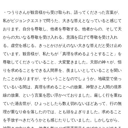
・つうりさんが観音様から受け取られ、語ってくださった言葉が、
私がビジョンクエストで問うた、大きな答えとなっていると感じて
おります。自分を尊敬し、他者を尊敬する。他者からの、そして天
からの大いなる尊敬を受け入れる。意識を広げて尊敬を受け入れ
る。虚空を感じる。きっとかけがえのない大きな答えだと受け止め
ています。観音様が、私たちが「真理を求めるようとすること」を
尊敬してくださっていること、大変驚きました。天部の神々が、悟
りを求めることをできる人間界を、羨ましいとしていることを聞い
たことがありますが、そういうことなのでしょうか。地蔵堂で坐っ
ているいる間は、真理を求めることへの放棄、神聖さと人間の境界
線の放棄、という言葉を思い浮かべておりました。厳しく行を重ね
ていた過去世が、ひょっとしたら数え切れないほどあって、行の無
理が重なり命を落したのでは、とも頭をよぎりました。求めること
を手放すべきだろうかとも感じたりしていました。しかしながら、