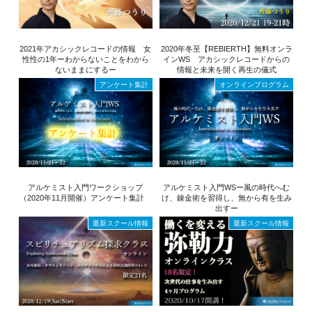
2021年アカシックレコードの情報 女
2020年冬至【REBIERTH】無料オンラ
性性の1年ーわからないことをわから
インWS アカシックレコードからの
ないままにするー
情報と未来を開く再生の儀式
アンケート集計
オンラインプログラム
アルケミスト入門ワークショップ
アルケミスト入門WSー風の時代へむ
（2020年11月開催）アンケート集計
け、錬金術を習得し、無から有を生み
出すー
最新スクール情報
最新スクール情報