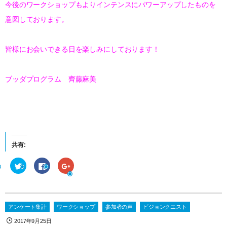
今後のワークショップもよりインテンスにパワーアップしたものを
意図しております。
皆様にお会いできる日を楽しみにしております！
ブッダプログラム 齊藤麻美
共有:
ク
F
ク
リ
a
リ
ッ
c
ッ
ク
e
ク
し
b
し
て
o
て
T
o
G
w
k
o
アンケート集計
ワークショップ
参加者の声
ビジョンクエスト
i
で
o
t
共
g
2017年9月25日
t
有
l