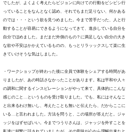
でしたが、よくよく考えたらビジョンに向けての行動をビシビシ行
っていることをなんとなく認め、それでもまだ足りない、何かある
のでは・・・という欲を見つめました。今まで苦手だった、人と行
動することが容易にできるようになってきて、進歩している自分を
自分でほめました。まだまだ外側のもの？に満足しない自分の大き
な欲や不安はかかえているものの、もっとリラッックスして楽に生
きていけそうな気はしました。
・ワークショップが終わった後に全員で体験をシェアする時間があ
りましたが、あの時話さなかったことがあります。私は平和や人々
の調和に関するインスピレーションがやって来て、具体的にこんな
感じのこと…というものを受け取りました。でも、私にはそんなこ
と出来るわけ無いし、考えたことも無いと伝えたら、だからここに
いる…と言われました。方法を問うと、この場所が答えだと。ジャ
ッジをはずせばいい。今までつうりさんは、ジャッジを外すことを
私達に頻繁に話されていましたが、その意味が心から理解出来たと