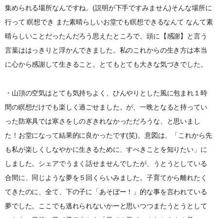
集められる場所なんですね。(説明が下手ですみません)そんな場所に
行って 瞑想でき また素晴らしいお堂でも瞑想できるなんて なんて素
晴らしいことだったんだろう思えたところで、頭に【感謝】と言う
言葉ははっきりと浮かんできました。私のこれからの生き方は本当
に心から感謝して生きること。とてもとても大きな気づきでした。
・山頂の空気はとても気持ちよく、ひんやりとした風に包まれ１時
間の瞑想だけでも楽しく過ごせました。が、一晩となると持ってい
った防寒具では寒さをしのぎきれなかっただろうな、と思いまし
た！お堂になって結果的に良かったです(笑)。意図は、「これから先
も私が楽しくしなやかに生きるために、すべきことを知りたい」に
しました。シェアでうまく話せませんでしたが、うとうとしている
合間に、同じような夢を５回くらいみました。子育てから離れたく
てきたのに、全て、下の子に「あそぼー！」的な事を言われている
夢でした。ここでも逃れられないかーと思いつつまたうとうとして