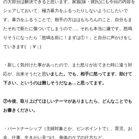
の大部分は解決できると思います。家族(妹・彼氏)にも今回の内容を
シェアしておいて、極力暴力をふるったりしないようにしたいで
す。暴力をふるうことで、相手の方ははもちろんのこと、自分もま
たそれで新たに傷ついてしまうので…。それも本当に嫌です。怒鳴
りそうになったら「怒鳴る前に！まずは①！」と自分に声かけをし
ていきます( ；∀；)
・新しく気付けた事があったので、また怒りが出てきた時に違う対
応が、出来そうだと思
いました。でも、相手に怒ってます、助けて
下さい、というのは難しそうだなぁ…と思ってます。
⑦今後、取り上げてほしいテーマがありましたら、どんなことでも
お書きください。
・パートナーシップ（主婦対象とか、ピンポイントで）、育児、お
金、仕事、生きがい見つけ、身体のケアの仕方など。