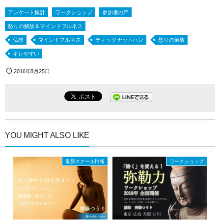
て
o
て
T
o
G
w
k
o
アンケート集計
ワークショップ
参加者の声
i
で
o
t
共
g
怒りの解放＆マインドフルネス
t
有
l
e
す
e
仏教
マインドフルネス
ティックナットハン
怒りの解放
r
る
+
で
に
で
共
は
共
キレやすい
有
ク
有
(
リ
(
新
ッ
新
2016年8月25日
し
ク
し
い
し
い
ウ
て
ウ
ィ
く
ィ
ン
だ
ン
ド
さ
ド
ウ
い
ウ
で
(
で
開
新
開
き
し
き
YOU MIGHT ALSO LIKE
ま
い
ま
す
ウ
す
)
ィ
)
ン
ド
最新スクール情報
ワークショップ
ウ
で
開
き
ま
す
)