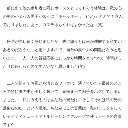
・前に出て他の参加者に同じポーズをとってもらう体験は、私の心
の中の小３バカ男子が久々に「キャッホーッ！(^o^)」ととても喜ん
でおりました。あっ、コマチネもやればよかったな（笑）
・座学が少し多く感じましたが、先に怒りとは何か理解する必要が
あるのだろうな～と思いますので、自分の集中力の問題だろうと思
います。一人一人の質疑応答にしっかり時間をとりつつ、時間ぴっ
たりに終わったのですごいなと思いました(笑)
・二人で組んでお互いを演じるワークは、演じていたら最後のとこ
ろで急に胸の中が美しく輝いて、感極まって相手をハグしてしまい
ました。「私にみえるのはあなたの光だけ。そしてそれは私の光の
反射なのだ」という境地。ちなみにこの言葉は、私のコミットして
いるアティテューディナルヒーリンググループで使うカードの言葉
ですA