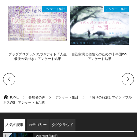
アンケート集計
アンケート集計
ブッダプログラム 気づきナイト「人生
自己実現と個性化のための十牛図WS
最後の気づき」アンケート結果
アンケート結果
HOME
参加者の声
アンケート集計
「怒りの解放とマインドフル
ネスWS」アンケート＆ご感...
人気の記事
カテゴリー
タグクラウド
1
2016年9月30日