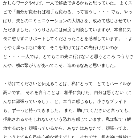
かしらワークやれば、一人で解放できるかもと思っていた。 よくス
ピで「自分が変われば相手も変わる」って言うし・・・ でも、やっ
ぱり、夫とのコミュニケーションの大切さを、改めて感じさせてい
ただきました。つうりさんには何度も相談していますが、本当に気
長に懲りずにサポートしてくださったことを感謝しています。 ・よ
うやく崖っぷちに来て、そこを避けてはこの先行けないのか
と・・・ 一人では、とてもこの先に行けないと思うところ つうりさ
んや、横の繋がりがあってこそ、進めるなあと思いました。
・助けてくださいと伝えることは、私にとって、とてもハードルが
高いです。 それを言うことは、相手に負けた、自分は悪くない（こ
んなに頑張っているし）、と、本当に感じるし。小さなプライド
も、ずーっと持ってきました。 また、助けてくださいと言っても、
拒絶されるかもしれないという恐れも感じています。私は私で（解
放するのを）頑張っているから、あなたはあなたで、頑張ってよ、
というとても自己中心的な考えでした。それでは、根本的に解放に