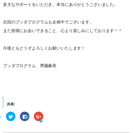
多大なサポートをいただき、本当にありがとうございました。
次回のブッダプログラムも企画中でございます。
また皆様にお会いできること、心より楽しみにしております＾＾
今後ともどうぞよろしくお願いいたします！
ブッダプログラム 齊藤麻美
共有:
ク
F
ク
リ
a
リ
ッ
c
ッ
ク
e
ク
し
b
し