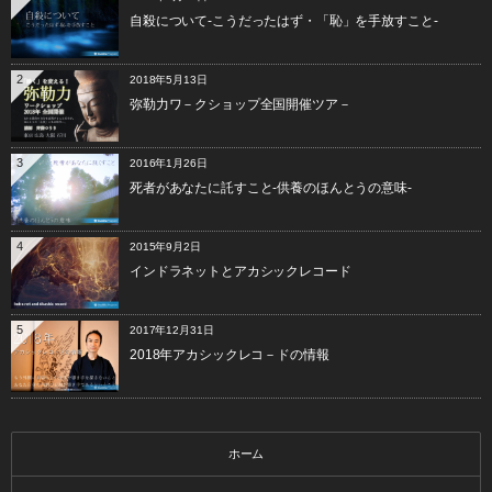
自殺について-こうだったはず・「恥」を手放すこと-
2
2018年5月13日
弥勒力ワ－クショップ全国開催ツア－
3
2016年1月26日
死者があなたに託すこと-供養のほんとうの意味-
4
2015年9月2日
インドラネットとアカシックレコード
5
2017年12月31日
2018年アカシックレコ－ドの情報
ホーム