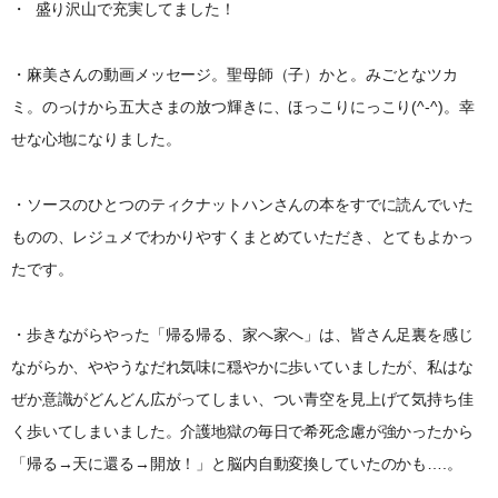
・ 盛り沢山で充実してました！
・麻美さんの動画メッセージ。聖母師（子）かと。みごとなツカ
ミ。のっけから五大さまの放つ輝きに、ほっこりにっこり(^-^)。幸
せな心地になりました。
・ソースのひとつのティクナットハンさんの本をすでに読んでいた
ものの、レジュメでわかりやすくまとめていただき、とてもよかっ
たです。
・歩きながらやった「帰る帰る、家へ家へ」は、皆さん足裏を感じ
ながらか、ややうなだれ気味に穏やかに歩いていましたが、私はな
ぜか意識がどんどん広がってしまい、つい青空を見上げて気持ち佳
く歩いてしまいました。介護地獄の毎日で希死念慮が強かったから
「帰る→天に還る→開放！」と脳内自動変換していたのかも….。