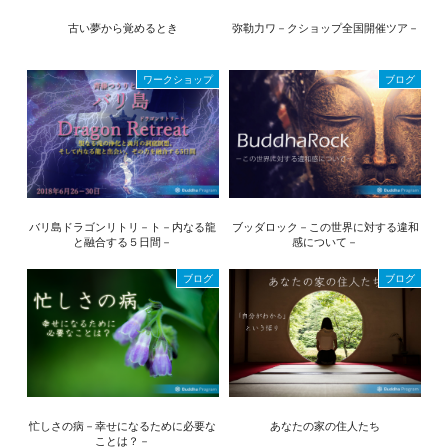
古い夢から覚めるとき
弥勒力ワ－クショップ全国開催ツア－
ワークショップ
ブログ
バリ島ドラゴンリトリ－ト－内なる龍
ブッダロック－この世界に対する違和
と融合する５日間－
感について－
ブログ
ブログ
忙しさの病－幸せになるために必要な
あなたの家の住人たち
ことは？－